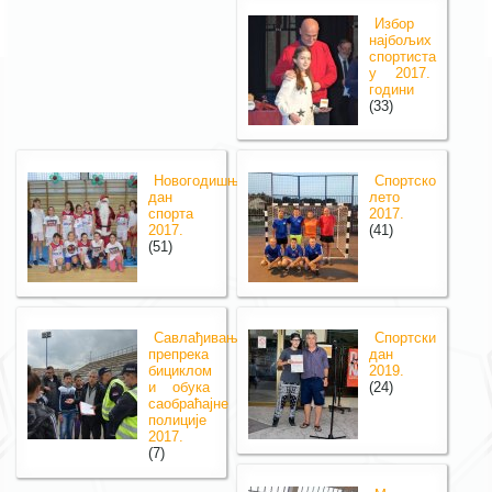
Избор
најбољих
спортиста
у 2017.
години
(33)
Новогодишњи
Спортско
дан
лето
спорта
2017.
2017.
(41)
(51)
Савлађивање
Спортски
препрека
дан
бициклом
2019.
и обука
(24)
саобраћајне
полиције
2017.
(7)